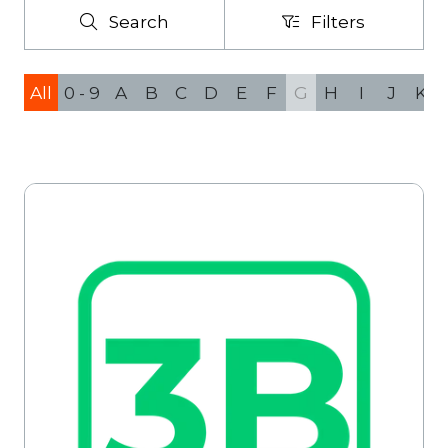
Search
Filters
Search
Filters
All
0 - 9
A
B
C
D
E
F
G
H
I
J
K